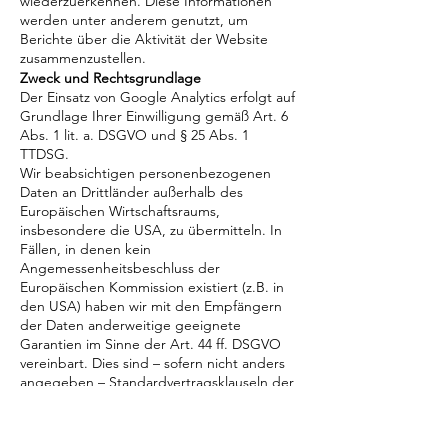
wiederzuerkennen. Diese Informationen
werden unter anderem genutzt, um
Berichte über die Aktivität der Website
zusammenzustellen.
Zweck und Rechtsgrundlage
Der Einsatz von Google Analytics erfolgt auf
Grundlage Ihrer Einwilligung gemäß Art. 6
Abs. 1 lit. a. DSGVO und § 25 Abs. 1
TTDSG.
Wir beabsichtigen personenbezogenen
Daten an Drittländer außerhalb des
Europäischen Wirtschaftsraums,
insbesondere die USA, zu übermitteln. In
Fällen, in denen kein
Angemessenheitsbeschluss der
Europäischen Kommission existiert (z.B. in
den USA) haben wir mit den Empfängern
der Daten anderweitige geeignete
Garantien im Sinne der Art. 44 ff. DSGVO
vereinbart. Dies sind – sofern nicht anders
angegeben – Standardvertragsklauseln der
EU-Kommission gemäß
Durchführungsbeschluss (EU) 2021/914 vom
4. Juni 2021. Eine Kopie dieser